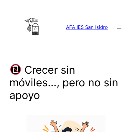
Saltar
al
contenido
AFA IES San Isidro
Crecer sin
móviles…, pero no sin
apoyo