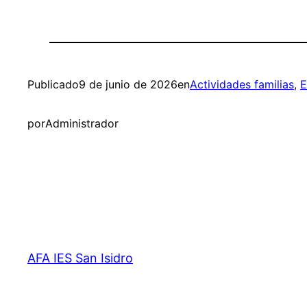
Publicado
9 de junio de 2026
en
Actividades familias
, 
E
por
Administrador
AFA IES San Isidro