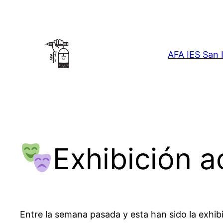
Saltar
al
contenido
AFA IES San 
Exhibición a
Entre la semana pasada y esta han sido la exhib