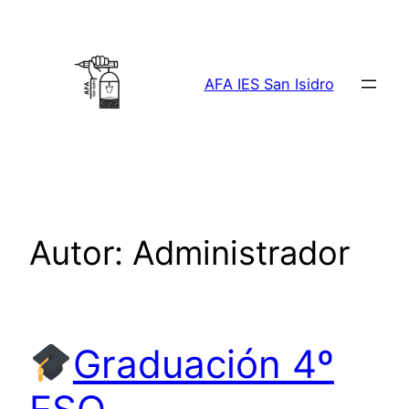
Saltar
al
contenido
AFA IES San Isidro
Autor:
Administrador
Graduación 4º